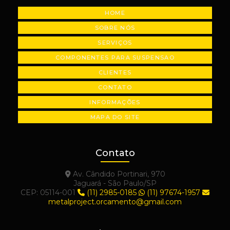
HOME
SOBRE NÓS
SERVIÇOS
COMPONENTES PARA SUSPENSAO
CLIENTES
CONTATO
INFORMAÇÕES
MAPA DO SITE
Contato
Av. Cândido Portinari, 970
Jaguará - São Paulo/SP
CEP: 05114-001
(11) 2985-0185
(11) 97674-1957
metalproject.orcamento@gmail.com