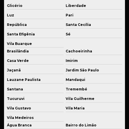
Glicério
Liberdade
Fabricação de sistema de suspensão veicular
Luz
Pari
Fabricante de flanges usinadas
República
Santa Cecília
Fabricante de peças em cnc
Santa Efigênia
Sé
Fabricante de peças para indústria de embalagens
Vila Buarque
Fabricante de peças mecânicas
Brasilândia
Cachoeirinha
Fabricante de peças para setor alimentício
Casa Verde
Imirim
Fabricante de sistema de suspensão
Jaçanã
Jardim São Paulo
Lauzane Paulista
Mandaqui
Fabricante de sistemas de suspensão especiais
Santana
Tremembé
Fabricante de suspensão a ar
Tucuruvi
Vila Guilherme
Fornecedor de componentes para suspensão esportiva
Vila Gustavo
Vila Maria
Fornecedor de eixos usinados
Vila Medeiros
Fornecedor de kits para suspensão
Água Branca
Bairro do Limão