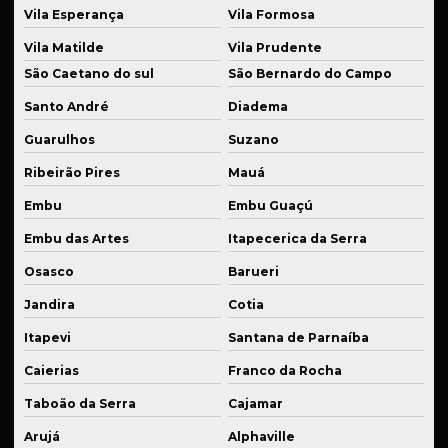
Vila Esperança
Vila Formosa
Solda de aço
Vila Matilde
Vila Prudente
Solda de alta precisão industrial
São Caetano do sul
São Bernardo do Campo
Santo André
Diadema
Solda de alumínio
Guarulhos
Suzano
Solda de alumínio industrial
Ribeirão Pires
Mauá
Solda de bronze
Embu
Embu Guaçú
Solda para estruturas metálicas
Embu das Artes
Itapecerica da Serra
Solda de ferro fundido
Osasco
Barueri
Solda industrial em são paulo
Jandira
Cotia
Solda de inox
Itapevi
Santana de Parnaíba
Solda para manutenção de equipamentos
Caierias
Franco da Rocha
Solda para manutenção de máquinas
Taboão da Serra
Cajamar
Solda de peças em inox
Arujá
Alphaville