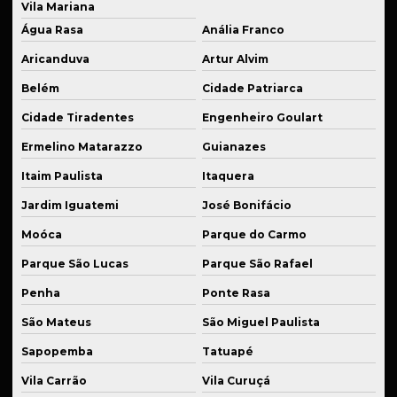
Vila Mariana
Recuperação de peças danificadas
Água Rasa
Anália Franco
Recuperação de peças de reposição
Aricanduva
Artur Alvim
Reparo de equipamentos industriais
Belém
Cidade Patriarca
Reparo de máquinas industriais
Cidade Tiradentes
Engenheiro Goulart
Roletes de carga
Ermelino Matarazzo
Guianazes
Roletes industriais sob medida
Itaim Paulista
Itaquera
Rolos de tração
Jardim Iguatemi
José Bonifácio
Moóca
Parque do Carmo
Serviço de solda
Parque São Lucas
Parque São Rafael
Serviços de soldagem para indústria
Penha
Ponte Rasa
Serviços de usinagem
São Mateus
São Miguel Paulista
Sistema de suspensão automotiva
Sapopemba
Tatuapé
Sistema de suspensão automotiva especial
Vila Carrão
Vila Curuçá
Sistema de suspensão veicular