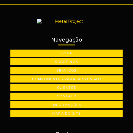
Usinagem de mancais personalizados
Usinagem de metal
Usinagem de peças automotivas
Usinagem de peças industriais sob medida
Navegação
Usinagem de peças em são paulo
HOME
Usinagem de plásticos industriais
SOBRE NÓS
Usinagem de polias industriais
SERVIÇOS
Usinagem de precisão
COMPONENTES PARA SUSPENSAO
CLIENTES
CONTATO
INFORMAÇÕES
MAPA DO SITE