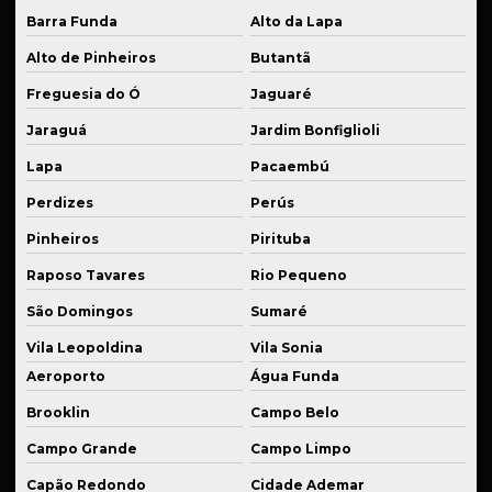
Fornecedor de molas para suspensão esportiva
Barra Funda
Alto da Lapa
Fornecedor de peças industriais plásticas
Alto de Pinheiros
Butantã
Fornecedor de peças em latão industrial
Freguesia do Ó
Jaguaré
Jaraguá
Jardim Bonfiglioli
Fornecedor de peças de reposição industrial
Lapa
Pacaembú
Fornecedor de serviços de soldagem técnica
Perdizes
Perús
Fornecedor de usinagem industrial
Pinheiros
Pirituba
Industrialização de peças
Raposo Tavares
Rio Pequeno
Kit de suspensão esportiva
São Domingos
Sumaré
Manutenção de equipamentos
Vila Leopoldina
Vila Sonia
Manutenção de equipamentos industriais
Aeroporto
Água Funda
Manutenção de máquina industrial
Brooklin
Campo Belo
Manutenção de peças mecânicas
Campo Grande
Campo Limpo
Capão Redondo
Cidade Ademar
Peças para automação usinadas