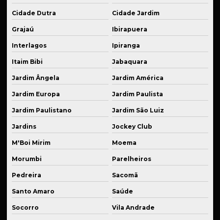
Cidade Dutra
Cidade Jardim
Peças industriais em bronze sob medida
Grajaú
Ibirapuera
Peças industriais sob medida
Interlagos
Ipiranga
Peças para montagem de suspensão esportiva
Itaim Bibi
Jabaquara
Peças técnicas para equipamentos
Jardim Ângela
Jardim América
Peças usinadas para suspensão fixa
Jardim Europa
Jardim Paulista
Prestação de serviço de solda
Jardim Paulistano
Jardim São Luiz
Prestação de serviço de usinagem
Jardins
Jockey Club
Produção de componentes mecânicos
M'Boi Mirim
Moema
Produção de flanges em alumínio anodizado
Morumbi
Parelheiros
Produção de kits de suspensão personalizados
Pedreira
Sacomã
Santo Amaro
Saúde
Produção de peças para agroindústria
Socorro
Vila Andrade
Produção em série cnc