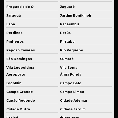
Freguesia do Ó
Jaguaré
Fornecedor de serviços de soldagem técnica
Jaraguá
Jardim Bonfiglioli
Fornecedor de usinagem industrial
Lapa
Pacaembú
Industrialização de peças
Perdizes
Perús
Kit de suspensão esportiva
Pinheiros
Pirituba
Manutenção de equipamentos
Raposo Tavares
Rio Pequeno
Manutenção de equipamentos industriais
São Domingos
Sumaré
Manutenção de máquina industrial
Vila Leopoldina
Vila Sonia
Manutenção de peças mecânicas
Aeroporto
Água Funda
Peças para automação usinadas
Brooklin
Campo Belo
Campo Grande
Campo Limpo
Peças industriais em bronze sob medida
Capão Redondo
Cidade Ademar
Peças industriais sob medida
Cidade Dutra
Cidade Jardim
Peças para montagem de suspensão esportiva
Grajaú
Ibirapuera