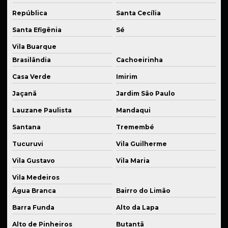
Fabricante de peças para indústria de embalagens
República
Santa Cecília
Fabricante de peças mecânicas
Santa Efigênia
Sé
Fabricante de peças para setor alimentício
Vila Buarque
Fabricante de sistema de suspensão
Brasilândia
Cachoeirinha
Casa Verde
Imirim
Fabricante de sistemas de suspensão especiais
Jaçanã
Jardim São Paulo
Fabricante de suspensão a ar
Lauzane Paulista
Mandaqui
Fornecedor de componentes para suspensão esportiva
Santana
Tremembé
Fornecedor de eixos usinados
Tucuruvi
Vila Guilherme
Fornecedor de kits para suspensão
Vila Gustavo
Vila Maria
Fornecedor de molas para suspensão esportiva
Vila Medeiros
Fornecedor de peças industriais plásticas
Água Branca
Bairro do Limão
Fornecedor de peças em latão industrial
Barra Funda
Alto da Lapa
Fornecedor de peças de reposição industrial
Alto de Pinheiros
Butantã