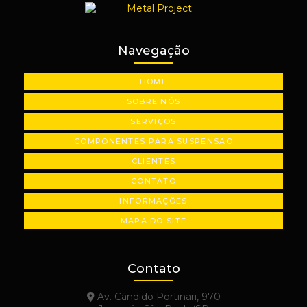
Usinagem de peças em são paulo
Usinagem de plásticos industriais
Navegação
Usinagem de polias industriais
HOME
Usinagem de precisão
SOBRE NÓS
SERVIÇOS
COMPONENTES PARA SUSPENSAO
CLIENTES
CONTATO
INFORMAÇÕES
MAPA DO SITE
Contato
Av. Cândido Portinari, 970