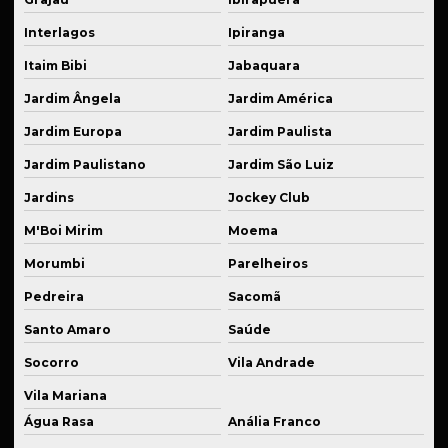
Peças técnicas para equipamentos
Interlagos
Ipiranga
Peças usinadas para suspensão fixa
Itaim Bibi
Jabaquara
Prestação de serviço de solda
Jardim Ângela
Jardim América
Prestação de serviço de usinagem
Jardim Europa
Jardim Paulista
Produção de componentes mecânicos
Jardim Paulistano
Jardim São Luiz
Produção de flanges em alumínio anodizado
Jardins
Jockey Club
Produção de kits de suspensão personalizados
M'Boi Mirim
Moema
Produção de peças para agroindústria
Morumbi
Parelheiros
Pedreira
Sacomã
Produção em série cnc
Santo Amaro
Saúde
Recuperação de peças danificadas
Socorro
Vila Andrade
Recuperação de peças de reposição
Vila Mariana
Reparo de equipamentos industriais
Água Rasa
Anália Franco
Reparo de máquinas industriais