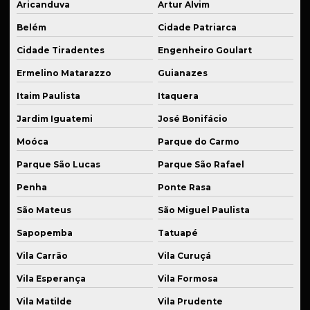
Aricanduva
Artur Alvim
Roletes de carga
Belém
Cidade Patriarca
Roletes industriais sob medida
Cidade Tiradentes
Engenheiro Goulart
Rolos de tração
Ermelino Matarazzo
Guianazes
Itaim Paulista
Itaquera
Serviço de solda
Jardim Iguatemi
José Bonifácio
Serviços de soldagem para indústria
Moóca
Parque do Carmo
Serviços de usinagem
Parque São Lucas
Parque São Rafael
Sistema de suspensão automotiva
Penha
Ponte Rasa
Sistema de suspensão automotiva especial
São Mateus
São Miguel Paulista
Sistema de suspensão veicular
Sapopemba
Tatuapé
Solda de aço
Vila Carrão
Vila Curuçá
Solda de alta precisão industrial
Vila Esperança
Vila Formosa
Solda de alumínio
Vila Matilde
Vila Prudente