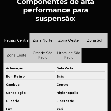
Componentes de alta
Fabricação de kit de suspensão
performance para
Fabricação de kits para suspensão automotiva
suspensão:
Fabricação de peças para equipamentos industriais
Fabricação de peças industriais
Região Central
Zona Norte
Zona Oeste
Zona Sul
Fabricação de peças industriais em são paulo
Fabricação de peças mecânicas
Grande São
Litoral de São
Zona Leste
Paulo
Paulo
Fabricação de peças sob medida
Fabricação de peças de reposição
Aclimação
Bela Vista
Bom Retiro
Brás
Fabricação de peças seriadas
Cambuci
Centro
Fabricação de sistema de suspensão veicular
Consolação
Higienópolis
Fabricante de flanges usinadas
Glicério
Liberdade
Fabricante de peças em cnc
Luz
Pari