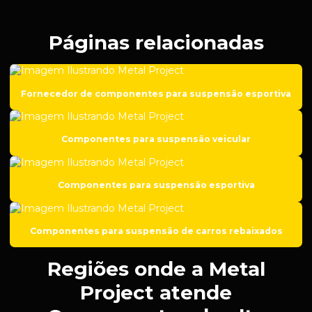
Empresa de peças para suspensão regulável
Empresa de roscas para suspensão automotiva
Páginas relacionadas
Empresa de solda em aço carbono
Empresa de solda em ferro fundido
Fornecedor de componentes para suspensão esportiva
Empresa de soldagem
Empresa de soldas especiais
Componentes para suspensão veicular
Empresa de usinagem
Empresa de usinagem de aço inox
Componentes para suspensão esportiva
Empresa de usinagem cnc
Empresa de usinagem de metal
Componentes para suspensão de carros rebaixados
Fábrica de peças para setor de mineração
Regiões onde a Metal
Fabricação de componentes para setor de petróleo
Project atende
Fabricação de engrenagens