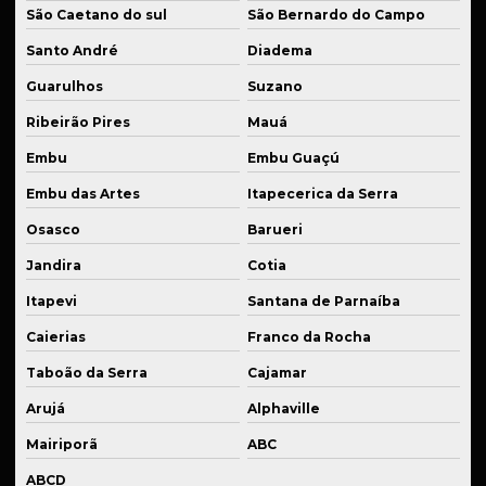
São Caetano do sul
São Bernardo do Campo
Solda de alumínio industrial
Santo André
Diadema
Solda de bronze
Guarulhos
Suzano
Solda para estruturas metálicas
Ribeirão Pires
Mauá
Solda de ferro fundido
Embu
Embu Guaçú
Solda industrial em são paulo
Embu das Artes
Itapecerica da Serra
Solda de inox
Osasco
Barueri
Solda para manutenção de equipamentos
Jandira
Cotia
Solda para manutenção de máquinas
Itapevi
Santana de Parnaíba
Solda de peças em inox
Caierias
Franco da Rocha
Solda para setor automotivo
Taboão da Serra
Cajamar
Soldagem em aço
Arujá
Alphaville
Mairiporã
ABC
Soldagem em alumínio
ABCD
Soldagem em bronze