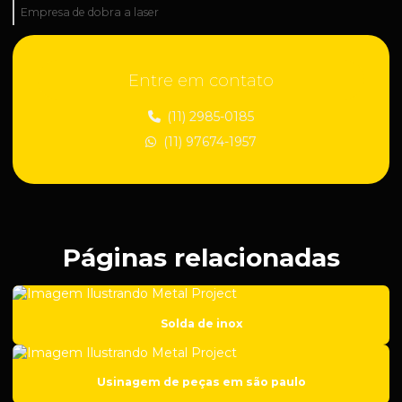
Empresa de dobra a laser
Empresa de fabricação industrial
Entre em contato
Empresa de fabricação de peças técnicas
Empresa de industrialização de peças
(11) 2985-0185
(11) 97674-1957
Empresa de manutenção industrial
Empresa de peças para construção civil
Empresa de peças para suspensão regulável
Empresa de roscas para suspensão automotiva
Páginas relacionadas
Empresa de solda em aço carbono
Empresa de solda em ferro fundido
Solda de inox
Empresa de soldagem
Empresa de soldas especiais
Usinagem de peças em são paulo
Empresa de usinagem