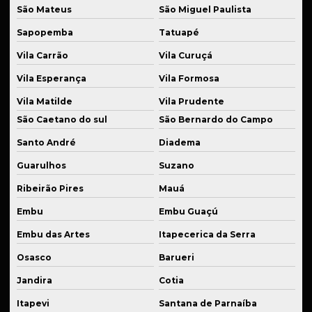
São Mateus
São Miguel Paulista
Sistema de suspensão automotiva
Sapopemba
Tatuapé
Sistema de suspensão automotiva especial
Vila Carrão
Vila Curuçá
Sistema de suspensão veicular
Vila Esperança
Vila Formosa
Solda de aço
Vila Matilde
Vila Prudente
Solda de alta precisão industrial
São Caetano do sul
São Bernardo do Campo
Santo André
Diadema
Solda de alumínio
Guarulhos
Suzano
Solda de alumínio industrial
Ribeirão Pires
Mauá
Solda de bronze
Embu
Embu Guaçú
Solda para estruturas metálicas
Embu das Artes
Itapecerica da Serra
Solda de ferro fundido
Osasco
Barueri
Solda industrial em são paulo
Jandira
Cotia
Solda de inox
Itapevi
Santana de Parnaíba