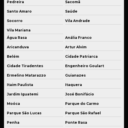
Produção de kits de suspensão personalizados
Pedreira
Sacomã
Santo Amaro
Saúde
Produção de peças para agroindústria
Socorro
Vila Andrade
Produção em série cnc
Vila Mariana
Recuperação de peças danificadas
Água Rasa
Anália Franco
Recuperação de peças de reposição
Aricanduva
Artur Alvim
Reparo de equipamentos industriais
Belém
Cidade Patriarca
Reparo de máquinas industriais
Cidade Tiradentes
Engenheiro Goulart
Roletes de carga
Ermelino Matarazzo
Guianazes
Roletes industriais sob medida
Itaim Paulista
Itaquera
Rolos de tração
Jardim Iguatemi
José Bonifácio
Moóca
Parque do Carmo
Serviço de solda
Parque São Lucas
Parque São Rafael
Serviços de soldagem para indústria
Penha
Ponte Rasa
Serviços de usinagem