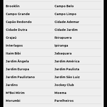
Manutenção de máquina industrial
Brooklin
Campo Belo
Manutenção de peças mecânicas
Campo Grande
Campo Limpo
Capão Redondo
Cidade Ademar
Peças para automação usinadas
Cidade Dutra
Cidade Jardim
Peças industriais em bronze sob medida
Grajaú
Ibirapuera
Peças industriais sob medida
Interlagos
Ipiranga
Peças para montagem de suspensão esportiva
Itaim Bibi
Jabaquara
Peças técnicas para equipamentos
Jardim Ângela
Jardim América
Peças usinadas para suspensão fixa
Jardim Europa
Jardim Paulista
Prestação de serviço de solda
Jardim Paulistano
Jardim São Luiz
Prestação de serviço de usinagem
Jardins
Jockey Club
Produção de componentes mecânicos
M'Boi Mirim
Moema
Produção de flanges em alumínio anodizado
Morumbi
Parelheiros