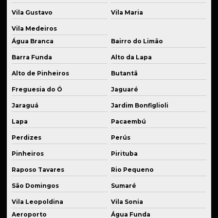
Fornecedor de componentes para suspensão esportiva
Vila Gustavo
Vila Maria
Fornecedor de eixos usinados
Vila Medeiros
Fornecedor de kits para suspensão
Água Branca
Bairro do Limão
Fornecedor de molas para suspensão esportiva
Barra Funda
Alto da Lapa
Fornecedor de peças industriais plásticas
Alto de Pinheiros
Butantã
Fornecedor de peças em latão industrial
Freguesia do Ó
Jaguaré
Jaraguá
Jardim Bonfiglioli
Fornecedor de peças de reposição industrial
Lapa
Pacaembú
Fornecedor de serviços de soldagem técnica
Perdizes
Perús
Fornecedor de usinagem industrial
Pinheiros
Pirituba
Industrialização de peças
Raposo Tavares
Rio Pequeno
Kit de suspensão esportiva
São Domingos
Sumaré
Manutenção de equipamentos
Vila Leopoldina
Vila Sonia
Manutenção de equipamentos industriais
Aeroporto
Água Funda