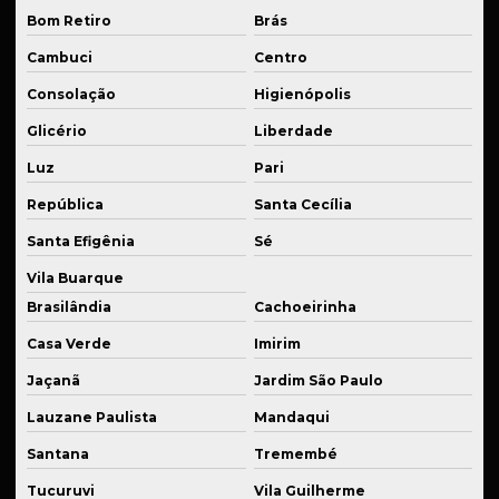
Fabricação de peças sob medida
Bom Retiro
Brás
Cambuci
Centro
Fabricação de peças de reposição
Consolação
Higienópolis
Fabricação de peças seriadas
Glicério
Liberdade
Fabricação de sistema de suspensão veicular
Luz
Pari
Fabricante de flanges usinadas
República
Santa Cecília
Fabricante de peças em cnc
Santa Efigênia
Sé
Fabricante de peças para indústria de embalagens
Vila Buarque
Fabricante de peças mecânicas
Brasilândia
Cachoeirinha
Fabricante de peças para setor alimentício
Casa Verde
Imirim
Fabricante de sistema de suspensão
Jaçanã
Jardim São Paulo
Lauzane Paulista
Mandaqui
Fabricante de sistemas de suspensão especiais
Santana
Tremembé
Fabricante de suspensão a ar
Tucuruvi
Vila Guilherme