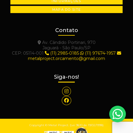
INFORMAÇÕES
MAPA DO SITE
Contato
Av. Cândido Portinari, 970
Jaguará - São Paulo/SP
CEP: 05114-001
(11) 2985-0185
(11) 97674-1957
metalproject.orcamento@gmail.com
Siga-nos!
Copyright © Metal Project. (Lei 9610 de 19/02/1998)