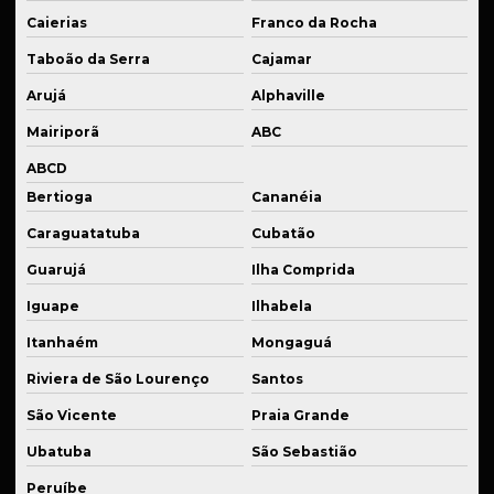
Solda para manutenção de equipamentos
Caierias
Franco da Rocha
Solda para manutenção de máquinas
Taboão da Serra
Cajamar
Solda de peças em inox
Arujá
Alphaville
Solda para setor automotivo
Mairiporã
ABC
ABCD
Soldagem em aço
Bertioga
Cananéia
Soldagem em alumínio
Caraguatatuba
Cubatão
Soldagem em bronze
Guarujá
Ilha Comprida
Soldagem em ferro
Iguape
Ilhabela
Soldagem em ferro fundido
Itanhaém
Mongaguá
Soldagem em inox
Riviera de São Lourenço
Santos
Soldagem de peças para construção civil
São Vicente
Praia Grande
Soldagem de peças usinadas
Ubatuba
São Sebastião
Usinagem em alumínio sob medida
Peruíbe