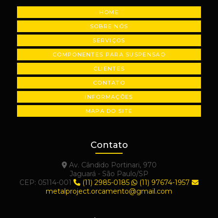
HOME
Usinagem de plásticos industriais
SOBRE NÓS
Usinagem de polias industriais
SERVIÇOS
Usinagem de precisão
COMPONENTES PARA SUSPENSAO
CLIENTES
CONTATO
INFORMAÇÕES
MAPA DO SITE
Contato
Av. Cândido Portinari, 970
Jaguará - São Paulo/SP
CEP: 05114-001
(11) 2985-0185
(11) 97674-1957
metalproject.orcamento@gmail.com