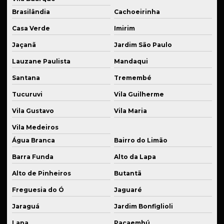
Fabricante de peças mecânicas
Brasilândia
Cachoeirinha
Fabricante de peças para setor alimentício
Casa Verde
Imirim
Fabricante de sistema de suspensão
Jaçanã
Jardim São Paulo
Lauzane Paulista
Mandaqui
Fabricante de sistemas de suspensão especiais
Santana
Tremembé
Fabricante de suspensão a ar
Tucuruvi
Vila Guilherme
Fornecedor de componentes para suspensão esportiva
Vila Gustavo
Vila Maria
Fornecedor de eixos usinados
Vila Medeiros
Fornecedor de kits para suspensão
Água Branca
Bairro do Limão
Fornecedor de molas para suspensão esportiva
Barra Funda
Alto da Lapa
Fornecedor de peças industriais plásticas
Alto de Pinheiros
Butantã
Fornecedor de peças em latão industrial
Freguesia do Ó
Jaguaré
Jaraguá
Jardim Bonfiglioli
Fornecedor de peças de reposição industrial
Lapa
Pacaembú