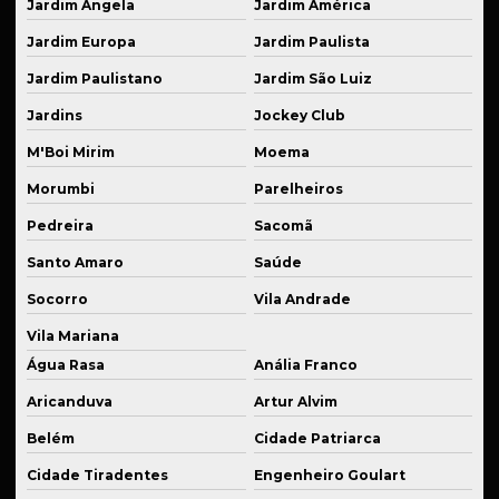
Jardim Ângela
Jardim América
Peças usinadas para suspensão fixa
Jardim Europa
Jardim Paulista
Prestação de serviço de solda
Jardim Paulistano
Jardim São Luiz
Prestação de serviço de usinagem
Jardins
Jockey Club
Produção de componentes mecânicos
M'Boi Mirim
Moema
Produção de flanges em alumínio anodizado
Morumbi
Parelheiros
Produção de kits de suspensão personalizados
Pedreira
Sacomã
Santo Amaro
Saúde
Produção de peças para agroindústria
Socorro
Vila Andrade
Produção em série cnc
Vila Mariana
Recuperação de peças danificadas
Água Rasa
Anália Franco
Recuperação de peças de reposição
Aricanduva
Artur Alvim
Reparo de equipamentos industriais
Belém
Cidade Patriarca
Reparo de máquinas industriais
Cidade Tiradentes
Engenheiro Goulart