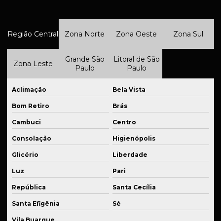
Fabricação de kits para suspensão automotiva
Região Central
Zona Norte
Zona Oeste
Zona Sul
Fabricação de peças para equipamentos industriais
Fabricação de peças industriais
Grande São
Litoral de São
Zona Leste
Paulo
Paulo
Fabricação de peças industriais em são paulo
Fabricação de peças mecânicas
Aclimação
Bela Vista
Fabricação de peças sob medida
Bom Retiro
Brás
Cambuci
Centro
Fabricação de peças de reposição
Consolação
Higienópolis
Fabricação de peças seriadas
Glicério
Liberdade
Fabricação de sistema de suspensão veicular
Luz
Pari
Fabricante de flanges usinadas
República
Santa Cecília
Fabricante de peças em cnc
Santa Efigênia
Sé
Fabricante de peças para indústria de embalagens
Vila Buarque