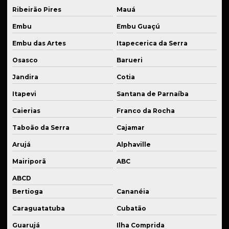
Ribeirão Pires
Mauá
Solda de bronze
Embu
Embu Guaçú
Solda para estruturas metálicas
Embu das Artes
Itapecerica da Serra
Solda de ferro fundido
Osasco
Barueri
Solda industrial em são paulo
Jandira
Cotia
Solda de inox
Itapevi
Santana de Parnaíba
Solda para manutenção de equipamentos
Caierias
Franco da Rocha
Solda para manutenção de máquinas
Taboão da Serra
Cajamar
Solda de peças em inox
Arujá
Alphaville
Solda para setor automotivo
Mairiporã
ABC
ABCD
Soldagem em aço
Bertioga
Cananéia
Soldagem em alumínio
Caraguatatuba
Cubatão
Soldagem em bronze
Guarujá
Ilha Comprida