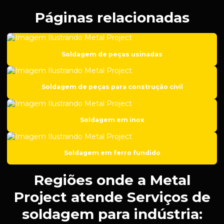
Empresa de roscas para suspensão automotiva
Páginas relacionadas
Empresa de solda em aço carbono
Empresa de solda em ferro fundido
Soldagem de peças usinadas
Empresa de soldagem
Empresa de soldas especiais
Soldagem de peças para construção civil
Empresa de usinagem
Empresa de usinagem de aço inox
Soldagem em inox
Empresa de usinagem cnc
Empresa de usinagem de metal
Soldagem em ferro fundido
Fábrica de peças para setor de mineração
Regiões onde a Metal
Fabricação de componentes para setor de petróleo
Project atende Serviços de
Fabricação de engrenagens
soldagem para indústria:
Fabricação de kit de suspensão