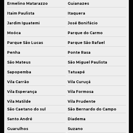
Roletes de carga
Ermelino Matarazzo
Guianazes
Roletes industriais sob medida
Itaim Paulista
Itaquera
Rolos de tração
Jardim Iguatemi
José Bonifácio
Moóca
Parque do Carmo
Serviço de solda
Parque São Lucas
Parque São Rafael
Serviços de soldagem para indústria
Penha
Ponte Rasa
Serviços de usinagem
São Mateus
São Miguel Paulista
Sistema de suspensão automotiva
Sapopemba
Tatuapé
Sistema de suspensão automotiva especial
Vila Carrão
Vila Curuçá
Sistema de suspensão veicular
Vila Esperança
Vila Formosa
Solda de aço
Vila Matilde
Vila Prudente
Solda de alta precisão industrial
São Caetano do sul
São Bernardo do Campo
Santo André
Diadema
Solda de alumínio
Guarulhos
Suzano
Solda de alumínio industrial