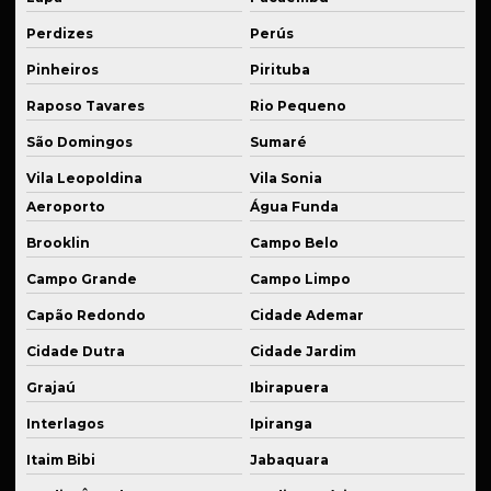
Fornecedor de serviços de soldagem técnica
Perdizes
Perús
Fornecedor de usinagem industrial
Pinheiros
Pirituba
Industrialização de peças
Raposo Tavares
Rio Pequeno
Kit de suspensão esportiva
São Domingos
Sumaré
Manutenção de equipamentos
Vila Leopoldina
Vila Sonia
Manutenção de equipamentos industriais
Aeroporto
Água Funda
Manutenção de máquina industrial
Brooklin
Campo Belo
Manutenção de peças mecânicas
Campo Grande
Campo Limpo
Capão Redondo
Cidade Ademar
Peças para automação usinadas
Cidade Dutra
Cidade Jardim
Peças industriais em bronze sob medida
Grajaú
Ibirapuera
Peças industriais sob medida
Interlagos
Ipiranga
Peças para montagem de suspensão esportiva
Itaim Bibi
Jabaquara
Peças técnicas para equipamentos