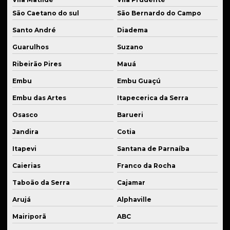
Solda de alta precisão industrial
São Caetano do sul
São Bernardo do Campo
Santo André
Diadema
Solda de alumínio
Guarulhos
Suzano
Solda de alumínio industrial
Ribeirão Pires
Mauá
Solda de bronze
Embu
Embu Guaçú
Solda para estruturas metálicas
Embu das Artes
Itapecerica da Serra
Solda de ferro fundido
Osasco
Barueri
Solda industrial em são paulo
Jandira
Cotia
Solda de inox
Itapevi
Santana de Parnaíba
Solda para manutenção de equipamentos
Caierias
Franco da Rocha
Solda para manutenção de máquinas
Taboão da Serra
Cajamar
Solda de peças em inox
Arujá
Alphaville
Solda para setor automotivo
Mairiporã
ABC