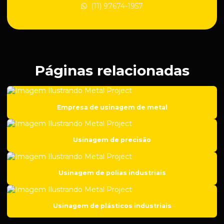
(11) 97674-1957
Empresa de manutenção industrial
Empresa de peças para construção civil
Empresa de peças para suspensão regulável
Empresa de roscas para suspensão automotiva
Páginas relacionadas
Empresa de solda em aço carbono
Empresa de solda em ferro fundido
Empresa de usinagem de metal
Empresa de soldagem
Empresa de soldas especiais
Usinagem de precisão
Empresa de usinagem
Empresa de usinagem de aço inox
Usinagem de polias industriais
Empresa de usinagem cnc
Empresa de usinagem de metal
Usinagem de plásticos industriais
Fábrica de peças para setor de mineração