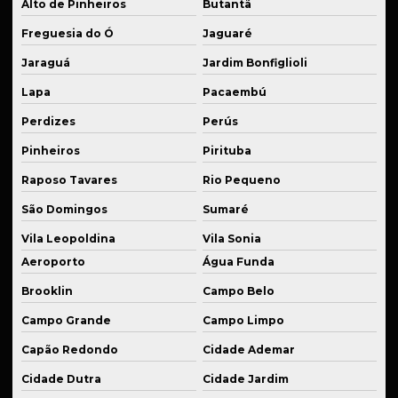
Alto de Pinheiros
Butantã
Fornecedor de peças em latão industrial
Freguesia do Ó
Jaguaré
Jaraguá
Jardim Bonfiglioli
Fornecedor de peças de reposição industrial
Lapa
Pacaembú
Fornecedor de serviços de soldagem técnica
Perdizes
Perús
Fornecedor de usinagem industrial
Pinheiros
Pirituba
Industrialização de peças
Raposo Tavares
Rio Pequeno
Kit de suspensão esportiva
São Domingos
Sumaré
Manutenção de equipamentos
Vila Leopoldina
Vila Sonia
Manutenção de equipamentos industriais
Aeroporto
Água Funda
Manutenção de máquina industrial
Brooklin
Campo Belo
Manutenção de peças mecânicas
Campo Grande
Campo Limpo
Capão Redondo
Cidade Ademar
Peças para automação usinadas
Cidade Dutra
Cidade Jardim
Peças industriais em bronze sob medida