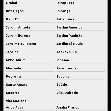
Grajaú
Ibirapuera
Peças industriais sob medida
Interlagos
Ipiranga
Peças para montagem de suspensão esportiva
Itaim Bibi
Jabaquara
Peças técnicas para equipamentos
Jardim Ângela
Jardim América
Peças usinadas para suspensão fixa
Jardim Europa
Jardim Paulista
Prestação de serviço de solda
Jardim Paulistano
Jardim São Luiz
Prestação de serviço de usinagem
Jardins
Jockey Club
Produção de componentes mecânicos
M'Boi Mirim
Moema
Produção de flanges em alumínio anodizado
Morumbi
Parelheiros
Produção de kits de suspensão personalizados
Pedreira
Sacomã
Santo Amaro
Saúde
Produção de peças para agroindústria
Socorro
Vila Andrade
Produção em série cnc
Vila Mariana
Recuperação de peças danificadas
Água Rasa
Anália Franco