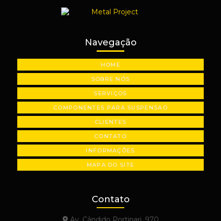
Usinagem de peças automotivas
Usinagem de peças industriais sob medida
Navegação
Usinagem de peças em são paulo
HOME
Usinagem de plásticos industriais
SOBRE NÓS
Usinagem de polias industriais
SERVIÇOS
Usinagem de precisão
COMPONENTES PARA SUSPENSAO
CLIENTES
CONTATO
INFORMAÇÕES
MAPA DO SITE
Contato
Av. Cândido Portinari, 970