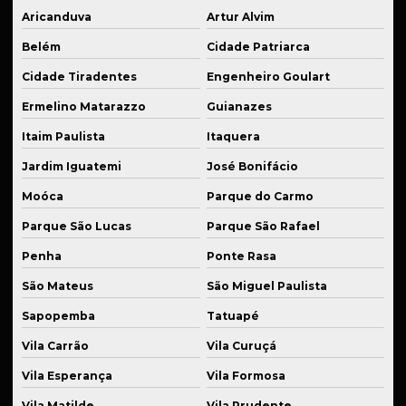
Recuperação de peças de reposição
Aricanduva
Artur Alvim
Reparo de equipamentos industriais
Belém
Cidade Patriarca
Reparo de máquinas industriais
Cidade Tiradentes
Engenheiro Goulart
Roletes de carga
Ermelino Matarazzo
Guianazes
Roletes industriais sob medida
Itaim Paulista
Itaquera
Rolos de tração
Jardim Iguatemi
José Bonifácio
Moóca
Parque do Carmo
Serviço de solda
Parque São Lucas
Parque São Rafael
Serviços de soldagem para indústria
Penha
Ponte Rasa
Serviços de usinagem
São Mateus
São Miguel Paulista
Sistema de suspensão automotiva
Sapopemba
Tatuapé
Sistema de suspensão automotiva especial
Vila Carrão
Vila Curuçá
Sistema de suspensão veicular
Vila Esperança
Vila Formosa
Solda de aço
Vila Matilde
Vila Prudente