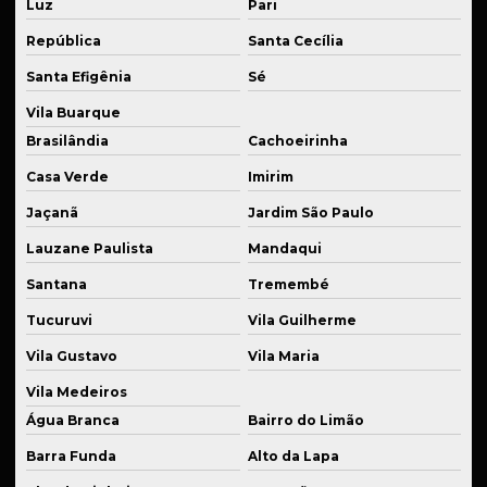
Luz
Pari
Fabricante de flanges usinadas
República
Santa Cecília
Fabricante de peças em cnc
Santa Efigênia
Sé
Fabricante de peças para indústria de embalagens
Vila Buarque
Fabricante de peças mecânicas
Brasilândia
Cachoeirinha
Fabricante de peças para setor alimentício
Casa Verde
Imirim
Fabricante de sistema de suspensão
Jaçanã
Jardim São Paulo
Lauzane Paulista
Mandaqui
Fabricante de sistemas de suspensão especiais
Santana
Tremembé
Fabricante de suspensão a ar
Tucuruvi
Vila Guilherme
Fornecedor de componentes para suspensão esportiva
Vila Gustavo
Vila Maria
Fornecedor de eixos usinados
Vila Medeiros
Fornecedor de kits para suspensão
Água Branca
Bairro do Limão
Fornecedor de molas para suspensão esportiva
Barra Funda
Alto da Lapa
Fornecedor de peças industriais plásticas