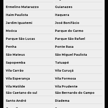
Roletes industriais sob medida
Ermelino Matarazzo
Guianazes
Rolos de tração
Itaim Paulista
Itaquera
Jardim Iguatemi
José Bonifácio
Serviço de solda
Moóca
Parque do Carmo
Serviços de soldagem para indústria
Parque São Lucas
Parque São Rafael
Serviços de usinagem
Penha
Ponte Rasa
Sistema de suspensão automotiva
São Mateus
São Miguel Paulista
Sistema de suspensão automotiva especial
Sapopemba
Tatuapé
Sistema de suspensão veicular
Vila Carrão
Vila Curuçá
Solda de aço
Vila Esperança
Vila Formosa
Solda de alta precisão industrial
Vila Matilde
Vila Prudente
Solda de alumínio
São Caetano do sul
São Bernardo do Campo
Santo André
Diadema
Solda de alumínio industrial