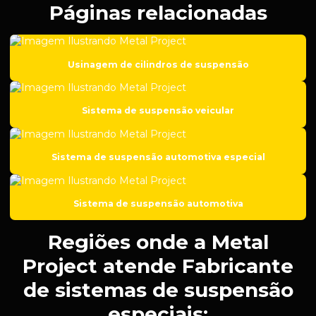
Páginas relacionadas
Empresa de solda em aço carbono
Empresa de solda em ferro fundido
Usinagem de cilindros de suspensão
Empresa de soldagem
Empresa de soldas especiais
Sistema de suspensão veicular
Empresa de usinagem
Empresa de usinagem de aço inox
Sistema de suspensão automotiva especial
Empresa de usinagem cnc
Empresa de usinagem de metal
Sistema de suspensão automotiva
Fábrica de peças para setor de mineração
Regiões onde a Metal
Fabricação de componentes para setor de petróleo
Project atende Fabricante
Fabricação de engrenagens
de sistemas de suspensão
Fabricação de kit de suspensão
especiais: