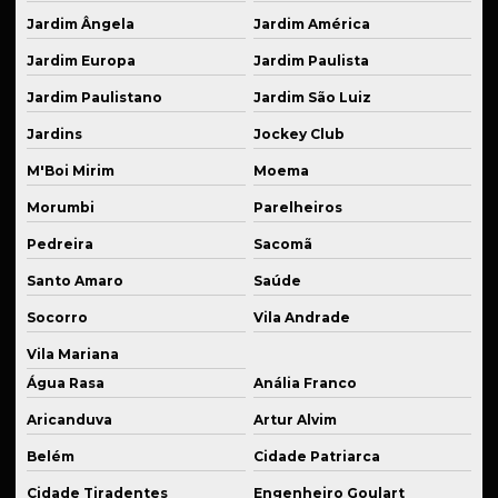
Peças usinadas para suspensão fixa
Jardim Ângela
Jardim América
Prestação de serviço de solda
Jardim Europa
Jardim Paulista
Prestação de serviço de usinagem
Jardim Paulistano
Jardim São Luiz
Produção de componentes mecânicos
Jardins
Jockey Club
Produção de flanges em alumínio anodizado
M'Boi Mirim
Moema
Produção de kits de suspensão personalizados
Morumbi
Parelheiros
Pedreira
Sacomã
Produção de peças para agroindústria
Santo Amaro
Saúde
Produção em série cnc
Socorro
Vila Andrade
Recuperação de peças danificadas
Vila Mariana
Recuperação de peças de reposição
Água Rasa
Anália Franco
Reparo de equipamentos industriais
Aricanduva
Artur Alvim
Reparo de máquinas industriais
Belém
Cidade Patriarca
Roletes de carga
Cidade Tiradentes
Engenheiro Goulart