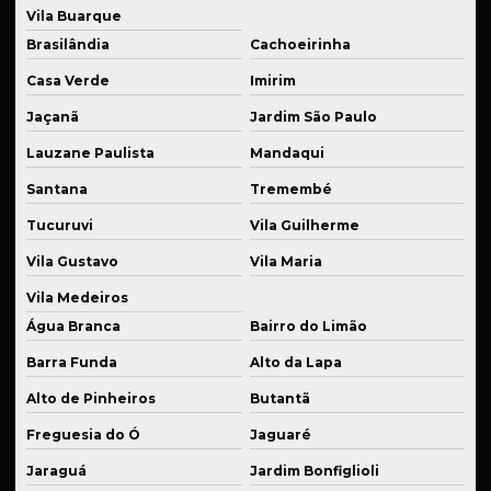
Fabricante de peças mecânicas
Vila Buarque
Fabricante de peças para setor alimentício
Brasilândia
Cachoeirinha
Fabricante de sistema de suspensão
Casa Verde
Imirim
Jaçanã
Jardim São Paulo
Fabricante de sistemas de suspensão especiais
Lauzane Paulista
Mandaqui
Fabricante de suspensão a ar
Santana
Tremembé
Fornecedor de componentes para suspensão esportiva
Tucuruvi
Vila Guilherme
Fornecedor de eixos usinados
Vila Gustavo
Vila Maria
Fornecedor de kits para suspensão
Vila Medeiros
Fornecedor de molas para suspensão esportiva
Água Branca
Bairro do Limão
Fornecedor de peças industriais plásticas
Barra Funda
Alto da Lapa
Fornecedor de peças em latão industrial
Alto de Pinheiros
Butantã
Fornecedor de peças de reposição industrial
Freguesia do Ó
Jaguaré
Jaraguá
Jardim Bonfiglioli
Fornecedor de serviços de soldagem técnica