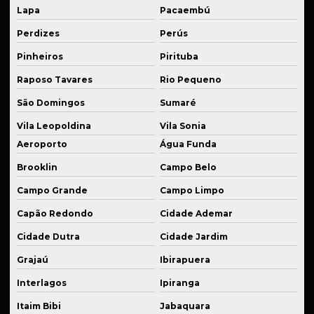
Lapa
Pacaembú
Fornecedor de usinagem industrial
Perdizes
Perús
Industrialização de peças
Pinheiros
Pirituba
Kit de suspensão esportiva
Raposo Tavares
Rio Pequeno
Manutenção de equipamentos
São Domingos
Sumaré
Manutenção de equipamentos industriais
Vila Leopoldina
Vila Sonia
Manutenção de máquina industrial
Aeroporto
Água Funda
Manutenção de peças mecânicas
Brooklin
Campo Belo
Campo Grande
Campo Limpo
Peças para automação usinadas
Capão Redondo
Cidade Ademar
Peças industriais em bronze sob medida
Cidade Dutra
Cidade Jardim
Peças industriais sob medida
Grajaú
Ibirapuera
Peças para montagem de suspensão esportiva
Interlagos
Ipiranga
Peças técnicas para equipamentos
Itaim Bibi
Jabaquara