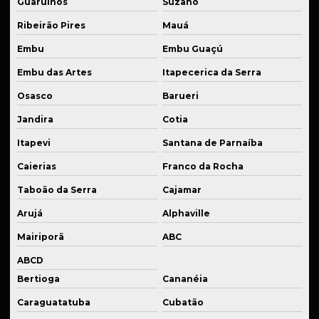
Guarulhos
Suzano
Solda de bronze
Ribeirão Pires
Mauá
Solda para estruturas metálicas
Embu
Embu Guaçú
Solda de ferro fundido
Embu das Artes
Itapecerica da Serra
Solda industrial em são paulo
Osasco
Barueri
Solda de inox
Jandira
Cotia
Solda para manutenção de equipamentos
Itapevi
Santana de Parnaíba
Solda para manutenção de máquinas
Caierias
Franco da Rocha
Solda de peças em inox
Taboão da Serra
Cajamar
Solda para setor automotivo
Arujá
Alphaville
Soldagem em aço
Mairiporã
ABC
ABCD
Soldagem em alumínio
Bertioga
Cananéia
Soldagem em bronze
Caraguatatuba
Cubatão
Soldagem em ferro