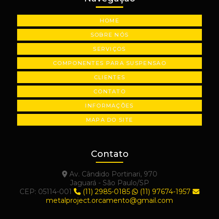
Usinagem de plásticos industriais
HOME
Usinagem de polias industriais
SOBRE NÓS
Usinagem de precisão
SERVIÇOS
COMPONENTES PARA SUSPENSAO
CLIENTES
CONTATO
INFORMAÇÕES
MAPA DO SITE
Contato
Av. Cândido Portinari, 970
Jaguará - São Paulo/SP
CEP: 05114-001
(11) 2985-0185
(11) 97674-1957
metalproject.orcamento@gmail.com