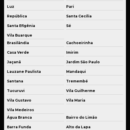
Luz
Pari
Fabricante de flanges usinadas
República
Santa Cecília
Fabricante de peças em cnc
Santa Efigênia
Sé
Fabricante de peças para indústria de embalagens
Vila Buarque
Fabricante de peças mecânicas
Brasilândia
Cachoeirinha
Fabricante de peças para setor alimentício
Casa Verde
Imirim
Fabricante de sistema de suspensão
Jaçanã
Jardim São Paulo
Lauzane Paulista
Mandaqui
Fabricante de sistemas de suspensão especiais
Santana
Tremembé
Fabricante de suspensão a ar
Tucuruvi
Vila Guilherme
Fornecedor de componentes para suspensão esportiva
Vila Gustavo
Vila Maria
Fornecedor de eixos usinados
Vila Medeiros
Fornecedor de kits para suspensão
Água Branca
Bairro do Limão
Fornecedor de molas para suspensão esportiva
Barra Funda
Alto da Lapa