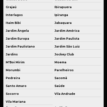
Peças industriais em bronze sob medida
Grajaú
Ibirapuera
Peças industriais sob medida
Interlagos
Ipiranga
Peças para montagem de suspensão esportiva
Itaim Bibi
Jabaquara
Peças técnicas para equipamentos
Jardim Ângela
Jardim América
Peças usinadas para suspensão fixa
Jardim Europa
Jardim Paulista
Prestação de serviço de solda
Jardim Paulistano
Jardim São Luiz
Prestação de serviço de usinagem
Jardins
Jockey Club
Produção de componentes mecânicos
M'Boi Mirim
Moema
Produção de flanges em alumínio anodizado
Morumbi
Parelheiros
Produção de kits de suspensão personalizados
Pedreira
Sacomã
Santo Amaro
Saúde
Produção de peças para agroindústria
Socorro
Vila Andrade
Produção em série cnc
Vila Mariana
Recuperação de peças danificadas