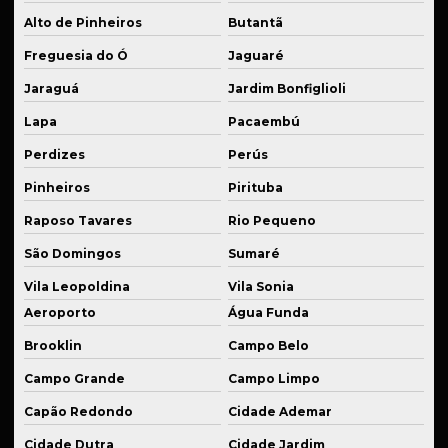
Fornecedor de peças industriais plásticas
Alto de Pinheiros
Butantã
Fornecedor de peças em latão industrial
Freguesia do Ó
Jaguaré
Jaraguá
Jardim Bonfiglioli
Fornecedor de peças de reposição industrial
Lapa
Pacaembú
Fornecedor de serviços de soldagem técnica
Perdizes
Perús
Fornecedor de usinagem industrial
Pinheiros
Pirituba
Industrialização de peças
Raposo Tavares
Rio Pequeno
Kit de suspensão esportiva
São Domingos
Sumaré
Manutenção de equipamentos
Vila Leopoldina
Vila Sonia
Manutenção de equipamentos industriais
Aeroporto
Água Funda
Manutenção de máquina industrial
Brooklin
Campo Belo
Manutenção de peças mecânicas
Campo Grande
Campo Limpo
Capão Redondo
Cidade Ademar
Peças para automação usinadas
Cidade Dutra
Cidade Jardim