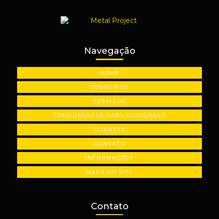
Usinagem de metal
Usinagem de peças automotivas
Usinagem de peças industriais sob medida
Navegação
Usinagem de peças em são paulo
HOME
Usinagem de plásticos industriais
SOBRE NÓS
Usinagem de polias industriais
SERVIÇOS
Usinagem de precisão
COMPONENTES PARA SUSPENSAO
CLIENTES
CONTATO
INFORMAÇÕES
MAPA DO SITE
Contato