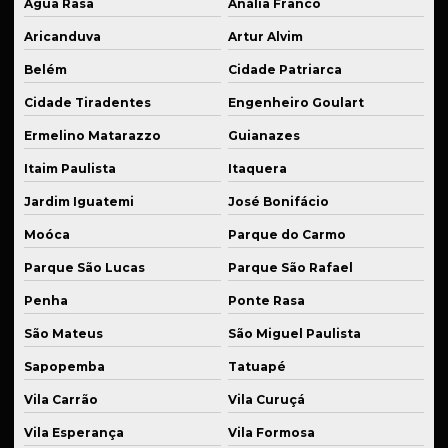
Água Rasa
Anália Franco
Recuperação de peças de reposição
Aricanduva
Artur Alvim
Reparo de equipamentos industriais
Belém
Cidade Patriarca
Reparo de máquinas industriais
Cidade Tiradentes
Engenheiro Goulart
Roletes de carga
Ermelino Matarazzo
Guianazes
Roletes industriais sob medida
Itaim Paulista
Itaquera
Rolos de tração
Jardim Iguatemi
José Bonifácio
Moóca
Parque do Carmo
Serviço de solda
Parque São Lucas
Parque São Rafael
Serviços de soldagem para indústria
Penha
Ponte Rasa
Serviços de usinagem
São Mateus
São Miguel Paulista
Sistema de suspensão automotiva
Sapopemba
Tatuapé
Sistema de suspensão automotiva especial
Vila Carrão
Vila Curuçá
Sistema de suspensão veicular
Vila Esperança
Vila Formosa