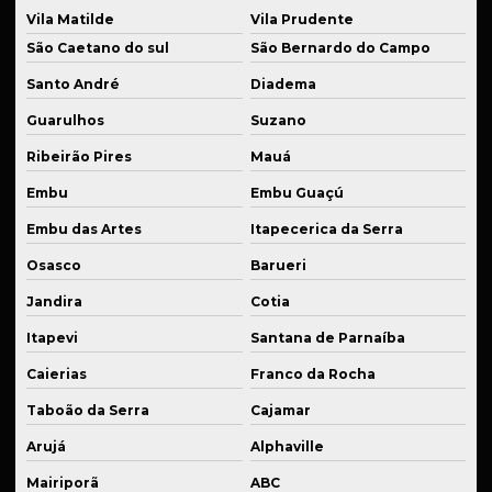
Solda de aço
Vila Matilde
Vila Prudente
Solda de alta precisão industrial
São Caetano do sul
São Bernardo do Campo
Santo André
Diadema
Solda de alumínio
Guarulhos
Suzano
Solda de alumínio industrial
Ribeirão Pires
Mauá
Solda de bronze
Embu
Embu Guaçú
Solda para estruturas metálicas
Embu das Artes
Itapecerica da Serra
Solda de ferro fundido
Osasco
Barueri
Solda industrial em são paulo
Jandira
Cotia
Solda de inox
Itapevi
Santana de Parnaíba
Solda para manutenção de equipamentos
Caierias
Franco da Rocha
Solda para manutenção de máquinas
Taboão da Serra
Cajamar
Solda de peças em inox
Arujá
Alphaville
Solda para setor automotivo
Mairiporã
ABC