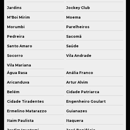
Prestação de serviço de usinagem
Jardins
Jockey Club
Produção de componentes mecânicos
M'Boi Mirim
Moema
Produção de flanges em alumínio anodizado
Morumbi
Parelheiros
Produção de kits de suspensão personalizados
Pedreira
Sacomã
Santo Amaro
Saúde
Produção de peças para agroindústria
Socorro
Vila Andrade
Produção em série cnc
Vila Mariana
Recuperação de peças danificadas
Água Rasa
Anália Franco
Recuperação de peças de reposição
Aricanduva
Artur Alvim
Reparo de equipamentos industriais
Belém
Cidade Patriarca
Reparo de máquinas industriais
Cidade Tiradentes
Engenheiro Goulart
Roletes de carga
Ermelino Matarazzo
Guianazes
Roletes industriais sob medida
Itaim Paulista
Itaquera