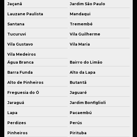
Fabricante de sistema de suspensão
Jaçanã
Jardim São Paulo
Lauzane Paulista
Mandaqui
Fabricante de sistemas de suspensão especiais
Santana
Tremembé
Fabricante de suspensão a ar
Tucuruvi
Vila Guilherme
Fornecedor de componentes para suspensão esportiva
Vila Gustavo
Vila Maria
Fornecedor de eixos usinados
Vila Medeiros
Fornecedor de kits para suspensão
Água Branca
Bairro do Limão
Fornecedor de molas para suspensão esportiva
Barra Funda
Alto da Lapa
Fornecedor de peças industriais plásticas
Alto de Pinheiros
Butantã
Fornecedor de peças em latão industrial
Freguesia do Ó
Jaguaré
Jaraguá
Jardim Bonfiglioli
Fornecedor de peças de reposição industrial
Lapa
Pacaembú
Fornecedor de serviços de soldagem técnica
Perdizes
Perús
Fornecedor de usinagem industrial
Pinheiros
Pirituba
Industrialização de peças