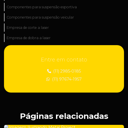
Componentes para suspensão esportiva
Componentes para suspensão veicular
Empresa de corte a laser
Empresa de dobra a laser
Empresa de fabricação industrial
Entre em contato
Empresa de fabricação de peças técnicas
Empresa de industrialização de peças
(11) 2985-0185
(11) 97674-1957
Empresa de manutenção industrial
Empresa de peças para construção civil
Empresa de peças para suspensão regulável
Empresa de roscas para suspensão automotiva
Páginas relacionadas
Empresa de solda em aço carbono