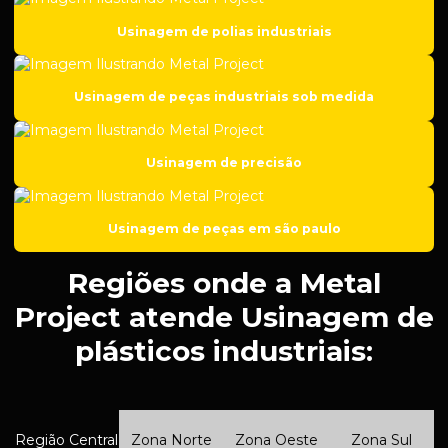
Empresa de solda em ferro fundido
Usinagem de polias industriais
Empresa de soldagem
Empresa de soldas especiais
Usinagem de peças industriais sob medida
Empresa de usinagem
Empresa de usinagem de aço inox
Usinagem de precisão
Empresa de usinagem cnc
Empresa de usinagem de metal
Usinagem de peças em são paulo
Fábrica de peças para setor de mineração
Regiões onde a Metal
Fabricação de componentes para setor de petróleo
Project atende Usinagem de
Fabricação de engrenagens
plásticos industriais:
Fabricação de kit de suspensão
Fabricação de kits para suspensão automotiva
Região Central
Zona Norte
Zona Oeste
Zona Sul
Fabricação de peças para equipamentos industriais