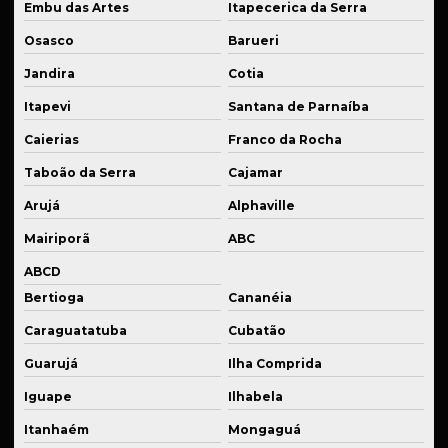
Embu das Artes
Itapecerica da Serra
Solda de ferro fundido
Osasco
Barueri
Solda industrial em são paulo
Jandira
Cotia
Solda de inox
Itapevi
Santana de Parnaíba
Solda para manutenção de equipamentos
Caierias
Franco da Rocha
Solda para manutenção de máquinas
Taboão da Serra
Cajamar
Solda de peças em inox
Arujá
Alphaville
Solda para setor automotivo
Mairiporã
ABC
ABCD
Soldagem em aço
Bertioga
Cananéia
Soldagem em alumínio
Caraguatatuba
Cubatão
Soldagem em bronze
Guarujá
Ilha Comprida
Soldagem em ferro
Iguape
Ilhabela
Soldagem em ferro fundido
Itanhaém
Mongaguá