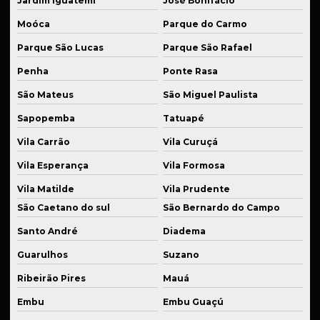
Rolos de tração
Jardim Iguatemi
José Bonifácio
Moóca
Parque do Carmo
Serviço de solda
Parque São Lucas
Parque São Rafael
Serviços de soldagem para indústria
Penha
Ponte Rasa
Serviços de usinagem
São Mateus
São Miguel Paulista
Sistema de suspensão automotiva
Sapopemba
Tatuapé
Sistema de suspensão automotiva especial
Vila Carrão
Vila Curuçá
Sistema de suspensão veicular
Vila Esperança
Vila Formosa
Solda de aço
Vila Matilde
Vila Prudente
Solda de alta precisão industrial
São Caetano do sul
São Bernardo do Campo
Santo André
Diadema
Solda de alumínio
Guarulhos
Suzano
Solda de alumínio industrial
Ribeirão Pires
Mauá
Solda de bronze
Embu
Embu Guaçú
Solda para estruturas metálicas